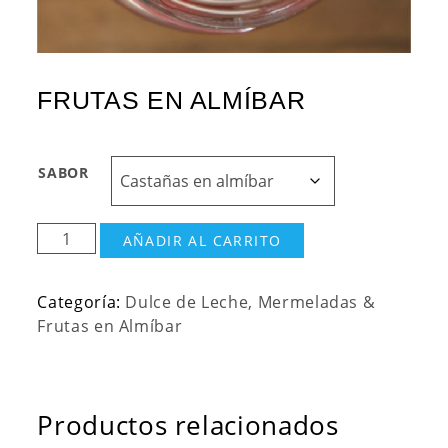
FRUTAS EN ALMÍBAR
SABOR
Frutas
AÑADIR AL CARRITO
en
almíbar
Categoría:
Dulce de Leche, Mermeladas &
cantidad
Frutas en Almíbar
Productos relacionados