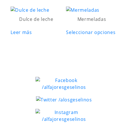
Dulce de leche
Mermeladas
Este
Leer más
Seleccionar opciones
prod
tiene
múlti
varia
Las
opci
se
pued
elegi
en
la
pági
de
prod