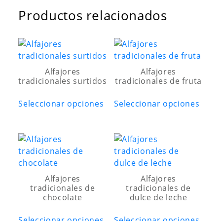
Productos relacionados
Alfajores
Alfajores
tradicionales surtidos
tradicionales de fruta
Este
Este
Seleccionar opciones
Seleccionar opciones
producto
prod
tiene
tiene
múltiples
múlti
variantes.
varia
Las
Las
opciones
opci
se
se
Alfajores
Alfajores
tradicionales de
tradicionales de
pueden
pued
chocolate
dulce de leche
elegir
elegi
Este
Este
en
en
Seleccionar opciones
Seleccionar opciones