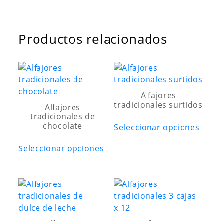
cantidad
Productos relacionados
Alfajores
tradicionales surtidos
Alfajores
tradicionales de
Este
chocolate
Seleccionar opciones
prod
Este
tiene
Seleccionar opciones
producto
múlti
tiene
varia
múltiples
Las
variantes.
opci
Las
se
opciones
pued