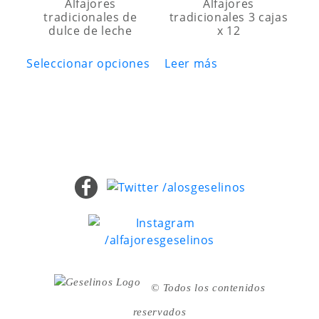
se
Alfajores
Alfajores
elegi
tradicionales de
tradicionales 3 cajas
pueden
en
dulce de leche
x 12
elegir
la
Este
en
pági
Seleccionar opciones
Leer más
producto
la
de
tiene
página
prod
múltiples
de
variantes.
producto
Las
opciones
se
pueden
elegir
en
la
página
de
© Todos los contenidos
producto
reservados