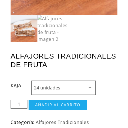
ALFAJORES TRADICIONALES
DE FRUTA
CAJA
Alfajores
AÑADIR AL CARRITO
tradicionales
de
Categoría:
Alfajores Tradicionales
fruta